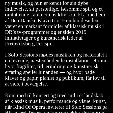
ny musik, og hun er kendt for sin dybe
indlevelse, sit personlige, følsomme spil og et
omfattende kammermusikliv som bl.a. medlem
af Den Danske Klavertrio. Hun har desuden
været en markant formidler af klassisk musik i
DR’s tv-programmer og er siden 2019
initiativtager og kunstnerisk leder af
Frederiksberg Festspil.
I Solo Sessions mødes musikken og materialet i
en levende, næsten åndende installation: et rum
hvor fragilitet, tid, erindring og kunstnerisk
erfaring spejler hinanden — og hvor både
klaver og papir, pianist og publikum, får lov til
at være i bevægelse.
Kom med til koncert og træd ind i et landskab
af klassisk musik, performance og visuel kunst,
når Kind Of Opera inviterer til Solo Sessions på
Blaagaard Teater. En koncertrække, der gør op