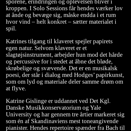
sporene, erindringen og oplevelsen bliver i
kroppen. I Solo Sessions får hendes værker lov
at ånde og bevæge sig, måske endda i et rum
hvor vind – helt konkret – sætter materialet i
spil.
Katrines tilgang til klaveret spejler papirets
egen natur. Selvom klaveret er et
slagtøjsinstrument, arbejder hun mod det hårde
og percussive for i stedet at åbne det bløde,
skrøbelige og svævende. Det er en musikalsk
poesi, der står i dialog med Hodges’ papirkunst,
som om lyd og materiale deler samme drøm om
at flyve.
Katrine Gislinge er uddannet ved Det Kgl.
Danske Musikkonservatorium og Yale
University og har gennem tre årtier markeret sig
som én af Skandinaviens mest toneangivende
pianister. Hendes repertoire spænder fra Bach til